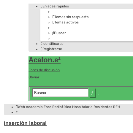
Enlaces rápidos
Temas sin respuesta
Temas activos
Buscar
Identificarse
Registrarse
Acalon.e²
Foros de discusión
Obviar
Búsqueda
Buscar
avanzada
Web Academia
Foro
Radiofísica Hospitalaria
Residentes RFH
Buscar
Inserción laboral