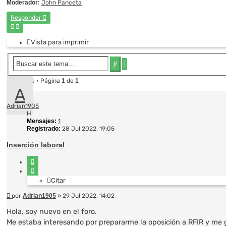
Moderador:
John Panceta
Responder
Vista para imprimir
Búsqueda
Buscar
avanzada
1 mensaje • Página
1
de
1
A
Adrian1905
H
Mensajes:
1
Registrado:
28 Jul 2022, 19:05
Inserción laboral
Citar
Citar
Mensaje
por
Adrian1905
»
29 Jul 2022, 14:02
Hola, soy nuevo en el foro.
Me estaba interesando por prepararme la oposición a RFIR y me 