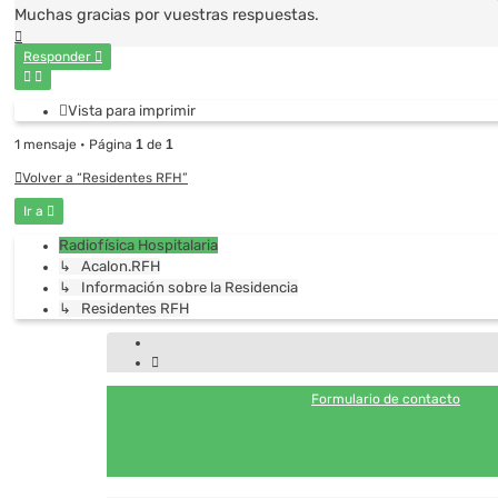
Muchas gracias por vuestras respuestas.
Arriba
Responder
Vista para imprimir
1 mensaje • Página
1
de
1
Volver a “Residentes RFH”
Ir a
Radiofísica Hospitalaria
↳ Acalon.RFH
↳ Información sobre la Residencia
↳ Residentes RFH
Formulario de contacto