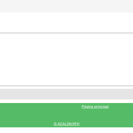
Página principal
© ACALON.RFH