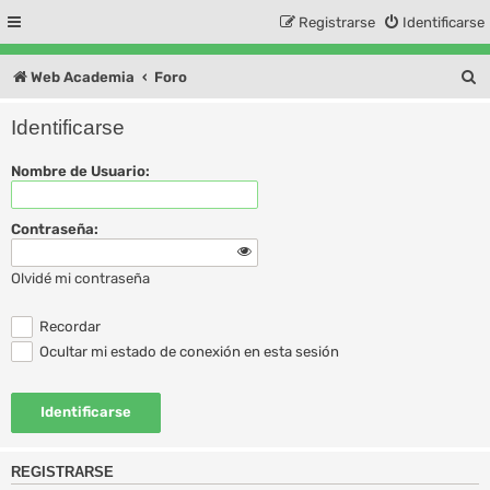
Registrarse
Identificarse
B
Web Academia
Foro
u
Identificarse
s
Nombre de Usuario:
c
a
Contraseña:
r
Olvidé mi contraseña
Recordar
Ocultar mi estado de conexión en esta sesión
REGISTRARSE