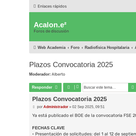
Enlaces rápidos
Acalon.e²
Foros de discusión
Web Academia
Foro
Radiofísica Hospitalaria
Plazos Convocatoria 2025
Moderador:
Alberto
Responder
Plazos Convocatoria 2025
M
por
Administrador
»
02 Sep 2025, 09:51
e
n
Ya está publicado el BOE de la convocatoria FSE 20
s
a
FECHAS CLAVE
j
e
• Presentación de solicitudes: del 1 al 12 de septie