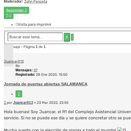
Moderador:
John Panceta
Responder
Vista para imprimir
Búsqueda
Buscar
avanzada
1 mensaje • Página
1
de
1
Juancar013
Be
Mensajes:
37
Registrado:
28 Ene 2020, 15:50
Jornada de puertas abiertas SALAMANCA
Citar
Mensaje
por
Juancar013
»
23 Mar 2022, 22:55
Hola buenas! Soy Juancar, el R1 del Complejo Asistencial Unive
servicio. Si no se puede ese día y se quiere concretar otro se p
Mucha suerte con la elección de plazas a todo el mundo!