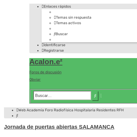
Enlaces rápidos
Temas sin respuesta
Temas activos
Buscar
Identificarse
Registrarse
Acalon.e²
Foros de discusión
Obviar
Búsqueda
Buscar
avanzada
Web Academia
Foro
Radiofísica Hospitalaria
Residentes RFH
Buscar
Jornada de puertas abiertas SALAMANCA