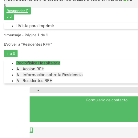
Arriba
Responder
Vista para imprimir
1 mensaje • Página
1
de
1
Volver a “Residentes RFH”
Ir a
Radiofísica Hospitalaria
↳ Acalon.RFH
↳ Información sobre la Residencia
↳ Residentes RFH
Formulario de contacto