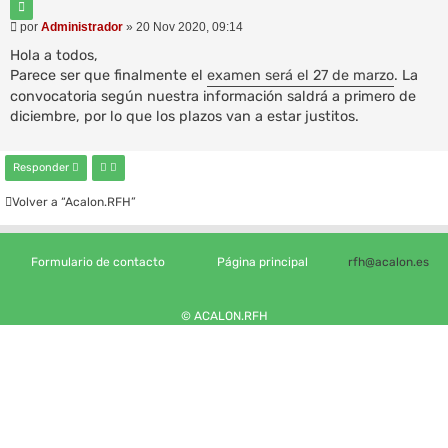
C
a
i
M
por
Administrador
»
20 Nov 2020, 09:14
a
t
e
a
v
n
Hola a todos,
r
a
s
Parece ser que finalmente el
examen será el 27 de marzo
. La
n
a
convocatoria según nuestra información saldrá a primero de
z
j
e
a
diciembre, por lo que los plazos van a estar justitos.
d
a
Responder
Volver a “Acalon.RFH”
Formulario de contacto
Página principal
rfh@acalon.es
© ACALON.RFH