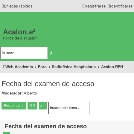
Enlaces rápidos
Registrarse
Identificarse
Acalon.e²
Foros de discusión
B
B
u
ú
s
s
c
q
Web Academia
Foro
Radiofísica Hospitalaria
Acalon.RFH
a
u
r
e
d
a
a
Fecha del examen de acceso
v
a
n
Moderador:
Alberto
z
a
d
B
B
Responder
a
u
ú
s
s
c
q
a
u
Fecha del examen de acceso
r
e
d