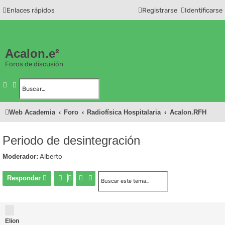
Enlaces rápidos
Registrarse
Identificarse
Acalon.e²
Foros de discusión
Buscar
Búsqueda avanzada
Web Academia
Foro
Radiofísica Hospitalaria
Acalon.RFH
Periodo de desintegración
Moderador:
Alberto
Buscar
Búsqueda avanzada
Responder
Elion