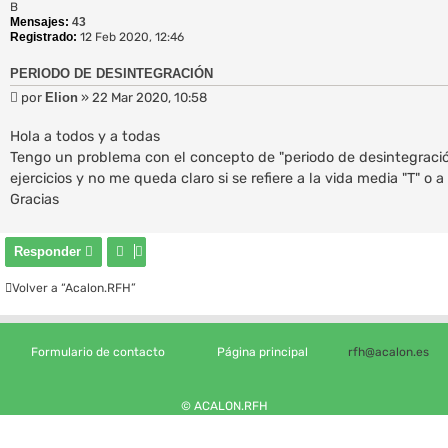
B
Mensajes:
43
Registrado:
12 Feb 2020, 12:46
PERIODO DE DESINTEGRACIÓN
M
por
Elion
»
22 Mar 2020, 10:58
e
n
Hola a todos y a todas
s
Tengo un problema con el concepto de "periodo de desintegraci
a
ejercicios y no me queda claro si se refiere a la vida media "T" o 
j
Gracias
e
Responder
Volver a “Acalon.RFH”
Formulario de contacto
Página principal
rfh@acalon.es
© ACALON.RFH