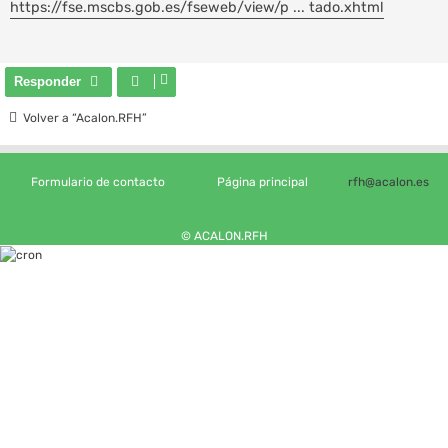
https://fse.mscbs.gob.es/fseweb/view/p ... tado.xhtml
a
j
e
Responder
Volver a “Acalon.RFH”
Formulario de contacto
Página principal
rfh@acalon.es
© ACALON.RFH