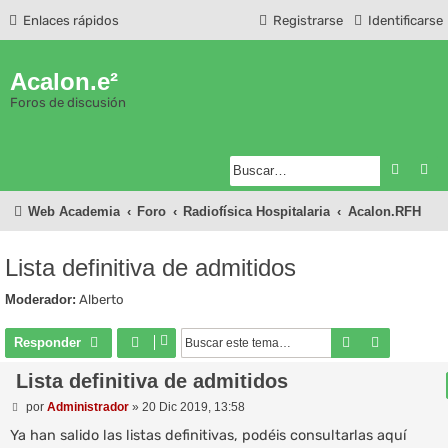
Enlaces rápidos
Registrarse
Identificarse
Acalon.e²
Foros de discusión
Buscar
Bú
Web Academia
Foro
Radiofísica Hospitalaria
Acalon.RFH
Lista definitiva de admitidos
Moderador:
Alberto
Buscar
Búsqueda
Responder
Lista definitiva de admitidos
M
por
Administrador
»
20 Dic 2019, 13:58
e
n
Ya han salido las listas definitivas, podéis consultarlas aquí
s