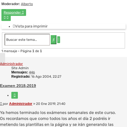
Moderador:
Alberto
Responder
Vista para imprimir
Búsqueda
Buscar
avanzada
1 mensaje • Página
1
de
1
Administrador
Site Admin
Mensajes:
446
Registrado:
16 Ago 2004, 22:27
Examen 2018-2019
Citar
Mensaje
por
Administrador
»
20 Ene 2019, 21:40
Ya hemos terminado los exámenes semanales de este curso.
Os recordamos que como todos los años el día 2 podréis ir
metiendo las plantillas en la página y se irán generando las