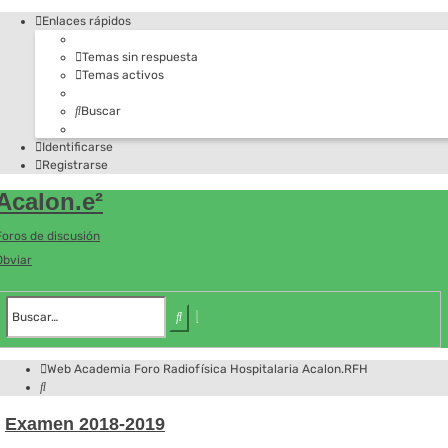
Enlaces rápidos
Temas sin respuesta
Temas activos
Buscar
Identificarse
Registrarse
Acalon.e²
Foros de discusión
Obviar
Búsqueda
avanzada
Buscar
Web Academia
Foro
Radiofísica Hospitalaria
Acalon.RFH
Buscar
Examen 2018-2019