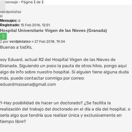
1 mensaje • Página
1
de
1
verdpistatxo
H
Mensajes:
6
Registrado:
15 Feb 2016, 12:51
Hospital Universitario Virgen de las Nieves (Granada)
Citar
Mensaje
por
verdpistatxo
»
27 Feb 2018, 19:34
Buenas a todXs,
soy Eduard, actual R2 del Hospital Virgen de las Nieves de
Granada. Siguiendo un poco la pauta de otros hilos, pongo aquí
algo de info sobre nuestro hospital. Si alguien tiene alguna duda
más, puede contactar conmigo por correo:
eduardmassana@gmail.com
1-Hay posibilidad de hacer un doctorado? ¿Se facilita la
realización del trabajo del doctorado en el día a día del hospital, o
sería algo que tendría que realizar única y exclusivamente en
tiempo libre?