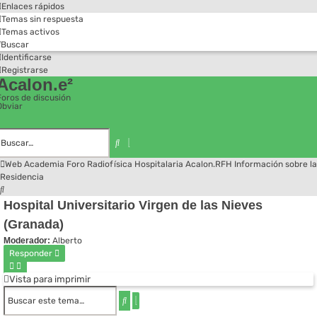
Enlaces rápidos
Temas sin respuesta
Temas activos
Buscar
Identificarse
Registrarse
Acalon.e²
Foros de discusión
Obviar
Búsqueda
avanzada
Buscar
Web Academia
Foro
Radiofísica Hospitalaria
Acalon.RFH
Información sobre la
Residencia
Buscar
Hospital Universitario Virgen de las Nieves
(Granada)
Moderador:
Alberto
Responder
Vista para imprimir
Búsqueda
Buscar
avanzada