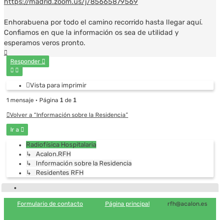
https://madrid.zoom.us/j/85665879569
Enhorabuena por todo el camino recorrido hasta llegar aquí.
Confiamos en que la información os sea de utilidad y
esperamos veros pronto.
Arriba
Responder
Vista para imprimir
1 mensaje • Página
1
de
1
Volver a “Información sobre la Residencia”
Ir a
Radiofísica Hospitalaria
↳ Acalon.RFH
↳ Información sobre la Residencia
↳ Residentes RFH
Formulario de contacto
Página principal
rfh@acalon.es