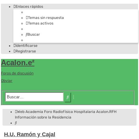
Enlaces rápidos
Temas sin respuesta
Temas activos
Buscar
Identificarse
Registrarse
Acalon.e²
Foros de discusión
Obviar
Búsqueda
Buscar
avanzada
Web Academia
Foro
Radiofísica Hospitalaria
Acalon.RFH
Información sobre la Residencia
Buscar
H.U. Ramón y Cajal