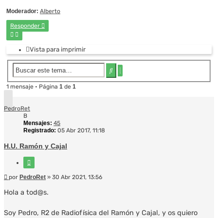
Moderador:
Alberto
Responder
Vista para imprimir
Búsqueda
Buscar
avanzada
1 mensaje • Página
1
de
1
PedroRet
B
Mensajes:
45
Registrado:
05 Abr 2017, 11:18
H.U. Ramón y Cajal
Citar
Mensaje
por
PedroRet
»
30 Abr 2021, 13:56
Hola a tod@s.
Soy Pedro, R2 de Radiofísica del Ramón y Cajal, y os quiero