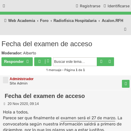
Registrarse
Identificarse
Web Academia
Foro
Radiofísica Hospitalaria
Acalon.RFH
B
u
Fecha del examen de acceso
s
Moderador:
Alberto
c
Buscar
Búsqueda
Responder
a
1 mensaje • Página
1
de
1
r
Administrador
Site Admin
Fecha del examen de acceso
M
20 Nov 2020, 09:14
e
n
Hola a todos,
s
Parece ser que finalmente el
examen será el 27 de marzo
. La
a
convocatoria según nuestra información saldrá a primero de
j
e
diciembre, por lo que los plazos van a estar justitos.