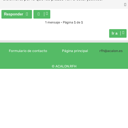
Responder
1 mensaje • Página
1
de
1
Ir a
Formulario de contacto
Página principal
rfh@acalon.es
© ACALON.RFH