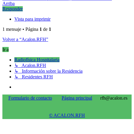
Arriba
Responder
Vista para imprimir
1 mensaje • Página
1
de
1
Volver a “Acalon.RFH”
Ir a
Radiofísica Hospitalaria
↳ Acalon.RFH
↳ Información sobre la Residencia
↳ Residentes RFH
Formulario de contacto
Página principal
rfh@acalon.es
© ACALON.RFH