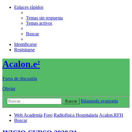
Enlaces rápidos
Temas sin respuesta
Temas activos
Buscar
Identificarse
Registrarse
Acalon.e²
Foros de discusión
Obviar
Búsqueda avanzada
Buscar
Web Academia
Foro
Radiofísica Hospitalaria
Acalon.RFH
Buscar