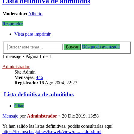
Lista definitiva de admitidos
Moderador:
Alberto
Responder
Vista para imprimir
Búsqueda avanzada
Buscar
1 mensaje • Página
1
de
1
Administrador
Site Admin
Mensajes:
446
Registrado:
16 Ago 2004, 22:27
Lista definitiva de admitidos
Citar
Mensaje
por
Administrador
»
20 Dic 2019, 13:58
Ya han salido las listas definitivas, podéis consultarlas aquí
https://fse.mscbs.gob.es/fseweb/view/p ... tado.xhtml