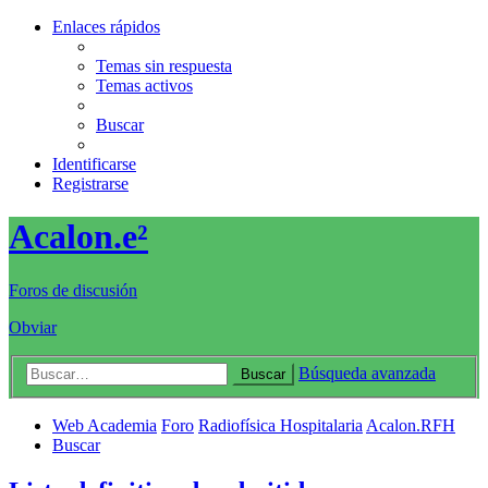
Enlaces rápidos
Temas sin respuesta
Temas activos
Buscar
Identificarse
Registrarse
Acalon.e²
Foros de discusión
Obviar
Búsqueda avanzada
Buscar
Web Academia
Foro
Radiofísica Hospitalaria
Acalon.RFH
Buscar