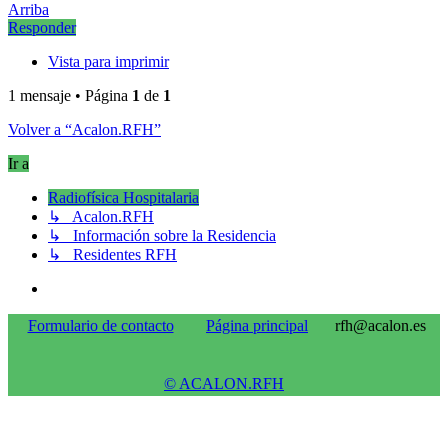
Arriba
Responder
Vista para imprimir
1 mensaje • Página
1
de
1
Volver a “Acalon.RFH”
Ir a
Radiofísica Hospitalaria
↳ Acalon.RFH
↳ Información sobre la Residencia
↳ Residentes RFH
Formulario de contacto
Página principal
rfh@acalon.es
© ACALON.RFH