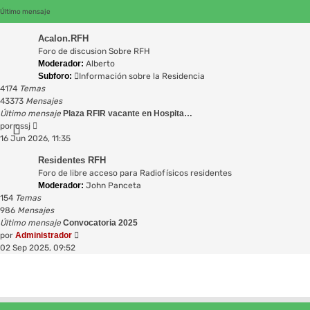
Último mensaje
Acalon.RFH
Foro de discusion Sobre RFH
Moderador:
Alberto
Subforo:
Información sobre la Residencia
4174
Temas
43373
Mensajes
Último mensaje
Plaza RFIR vacante en Hospita…
V
por
cssj
e
16 Jun 2026, 11:35
r
Residentes RFH
ú
Foro de libre acceso para Radiofísicos residentes
l
Moderador:
John Panceta
t
154
Temas
i
986
Mensajes
m
Último mensaje
Convocatoria 2025
o
V
por
Administrador
m
e
02 Sep 2025, 09:52
e
r
n
ú
s
l
a
t
j
i