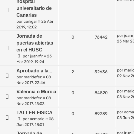
hospital
universitario de
Canarias
por
carligar
»
26 Abr
2019, 12:02
por
juanrf
Jornada de
0
76442
23 Mar 20
puertas abiertas
en el HUSC
por
juanrfir
»
23
Mar 2019, 19:24
por
mari
Aprobado a la...
2
52636
09 Nov 2
por
maridefez
»
08
Nov 2017, 23:46
por
mari
Valencia o Murcia
0
84820
08 Nov 20
por
maridefez
»
08
Nov 2017, 15:03
por
acma
TALLER FISICA
0
89289
08 Jun 20
por
acmario
»
08
Jun 2017, 18:01
por
iruz
Jornada de