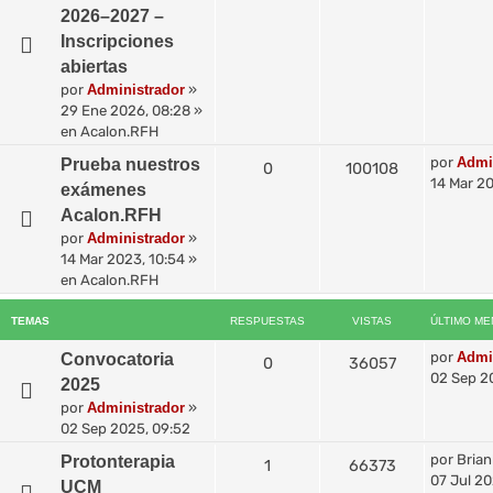
2026–2027 –
Inscripciones
abiertas
por
Administrador
»
29 Ene 2026, 08:28
»
en
Acalon.RFH
por
Admi
Prueba nuestros
0
100108
14 Mar 20
exámenes
Acalon.RFH
por
Administrador
»
14 Mar 2023, 10:54
»
en
Acalon.RFH
TEMAS
RESPUESTAS
VISTAS
ÚLTIMO ME
por
Admi
Convocatoria
0
36057
02 Sep 2
2025
por
Administrador
»
02 Sep 2025, 09:52
por
Brian
Protonterapia
1
66373
07 Jul 20
UCM