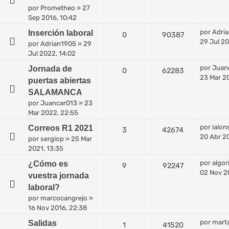
por
Prometheo
»
27
Sep 2016, 10:42
por
Adri
Inserción laboral
0
90387
29 Jul 20
por
Adrian1905
»
29
Jul 2022, 14:02
por
Juan
Jornada de
0
62283
23 Mar 2
puertas abiertas
SALAMANCA
por
Juancar013
»
23
Mar 2022, 22:55
por
ialon
Correos R1 2021
3
42674
20 Abr 20
por
sergiop
»
25 Mar
2021, 13:35
por
algo
¿Cómo es
9
92247
02 Nov 2
vuestra jornada
laboral?
por
marcocangrejo
»
16 Nov 2016, 22:38
por
mart
Salidas
1
41520