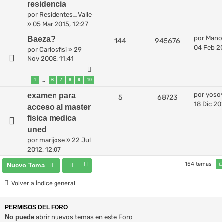
residencia
por
Residentes_Valle
»
05 Mar 2015, 12:27
por
Mano
Baeza?
144
945676
04 Feb 2
por
Carlosfisi
»
29
Nov 2008, 11:41
1
6
7
8
9
10
…
por
yoso
examen para
5
68723
18 Dic 20
acceso al master
fisica medica
uned
por
marijose
»
22 Jul
2012, 12:07
154 temas
Nuevo Tema
Volver a Índice general
PERMISOS DEL FORO
No puede
abrir nuevos temas en este Foro