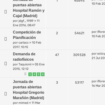
1
45695
10 Feb 20
puertas abiertas
Hospital Ramón y
Cajal (Madrid)
por
jdgf_1989
»
11
Ene 2016, 08:47
por
iflore
Competición de
2
54621
10 Feb 20
Planificación
por
carlacc
»
10 Feb
2017, 10:15
por
esto
Demanda de
47
309328
21 Jul 20
radiofísicos
por
Taquionii
»
05 Ene
2015, 12:12
1
2
3
4
por
iflore
Jornada de
3
53117
16 Mar 20
puertas abiertas
Hospital Gregorio
Marañón (Madrid)
por
mimed
»
11 Mar