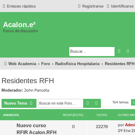
Enlaces rápidos
Registrarse
Identificarse
Acalon.e²
Foros de discusión
Buscar
Bú
Web Academia
Foro
Radiofísica Hospitalaria
Residentes RFH
Residentes RFH
Moderador:
John Panceta
154 temas
Buscar
Búsqueda avanzad
Nuevo Tema
ANUNCIOS
RESPUESTAS
VISTAS
ÚLTIMO ME
por
Admi
Nuevo curso
0
22278
29 Ene 2
RFIR Acalon.RFH