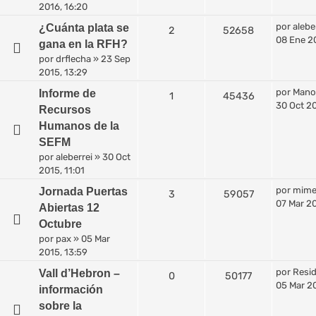
2016, 16:20
por
alebe
¿Cuánta plata se
2
52658
08 Ene 20
gana en la RFH?
por
drflecha
»
23 Sep
2015, 13:29
por
Mano
Informe de
1
45436
30 Oct 20
Recursos
Humanos de la
SEFM
por
aleberrei
»
30 Oct
2015, 11:01
por
mim
Jornada Puertas
3
59057
07 Mar 20
Abiertas 12
Octubre
por
pax
»
05 Mar
2015, 13:59
por
Resi
Vall d’Hebron –
0
50177
05 Mar 20
información
sobre la