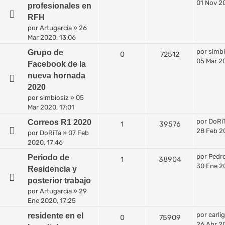
01 Nov 2
profesionales en
RFH
por
Artugarcia
»
26
Mar 2020, 13:06
por
simbi
Grupo de
0
72512
05 Mar 20
Facebook de la
nueva hornada
2020
por
simbiosiz
»
05
Mar 2020, 17:01
por
DoRi
Correos R1 2020
1
39576
28 Feb 20
por
DoRiTa
»
07 Feb
2020, 17:46
por
Pedr
Periodo de
1
38904
30 Ene 2
Residencia y
posterior trabajo
por
Artugarcia
»
29
Ene 2020, 17:25
por
carli
residente en el
0
75909
26 Abr 20