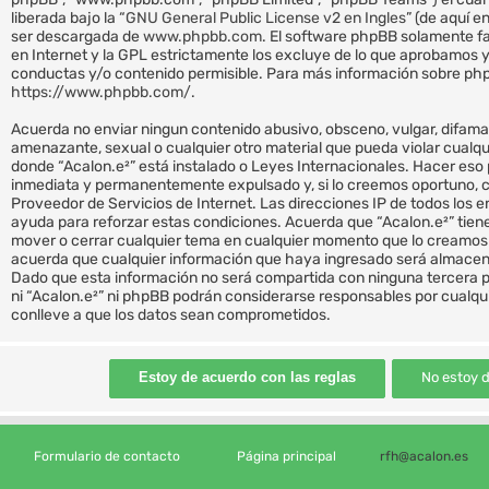
liberada bajo la “
GNU General Public License v2 en Ingles
” (de aquí 
ser descargada de
www.phpbb.com
. El software phpBB solamente fa
en Internet y la GPL estrictamente los excluye de lo que aprobamo
conductas y/o contenido permisible. Para más información sobre phpB
https://www.phpbb.com/
.
Acuerda no enviar ningun contenido abusivo, obsceno, vulgar, difamat
amenazante, sexual o cualquier otro material que pueda violar cualquie
donde “Acalon.e²” está instalado o Leyes Internacionales. Hacer eso
inmediata y permanentemente expulsado y, si lo creemos oportuno, co
Proveedor de Servicios de Internet. Las direcciones IP de todos los 
ayuda para reforzar estas condiciones. Acuerda que “Acalon.e²” tiene 
mover o cerrar cualquier tema en cualquier momento que lo creamo
acuerda que cualquier información que haya ingresado será almacen
Dado que esta información no será compartida con ninguna tercera p
ni “Acalon.e²” ni phpBB podrán considerarse responsables por cualqu
conlleve a que los datos sean comprometidos.
Formulario de contacto
Página principal
rfh@acalon.es