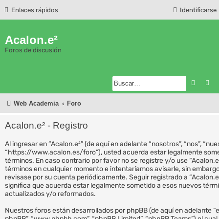
Enlaces rápidos
Identificarse
Acalon.e²
Foros de discusión
Buscar
Bú
Web Academia
Foro
Acalon.e² - Registro
Al ingresar en “Acalon.e²” (de aquí en adelante “nosotros”, “nos”, “nues
“https://www.acalon.es/foro”), usted acuerda estar legalmente somet
términos. En caso contrario por favor no se registre y/o use “Acalon
términos en cualquier momento e intentaríamos avisarle, sin embargo
revisase por su cuenta periódicamente. Seguir registrado a “Acalon.
significa que acuerda estar legalmente sometido a esos nuevos térm
actualizados y/o reformados.
Nuestros foros están desarrollados por phpBB (de aquí en adelante “el
phpBB”, “www.phpbb.com”, “phpBB Limited”, “phpBB Teams”) el cual 