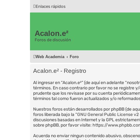
Enlaces rápidos
Acalon.e²
Foros de discusión
Web Academia
Foro
Acalon.e² - Registro
Al ingresar en “Acalon.e²” (de aquí en adelante “nosot
términos. En caso contrario por favor no se registre 
prudente que los revisase por su cuenta periódicamen
términos tal como fueron actualizados y/o reformados
Nuestros foros están desarrollados por phpBB (de aquí
foros liberada bajo la “
GNU General Public License v2 
discusiones basadas en Internet y la GPL estrictame
sobre phpBB, por favor visite:
https://www.phpbb.co
Acuerda no enviar ningun contenido abusivo, obsceno, v