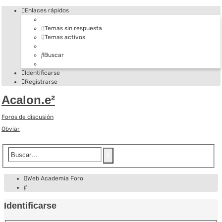
Enlaces rápidos
Temas sin respuesta
Temas activos
Buscar
Identificarse
Registrarse
Acalon.e²
Foros de discusión
Obviar
Búsqueda
Buscar
avanzada
Web Academia
Foro
Buscar
Identificarse