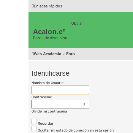
Enlaces rápidos
Obviar
Acalon.e²
Foros de discusión
Web Academia
Foro
Identificarse
Nombre de Usuario:
Contraseña:
Olvidé mi contraseña
Recordar
Ocultar mi estado de conexión en esta sesión