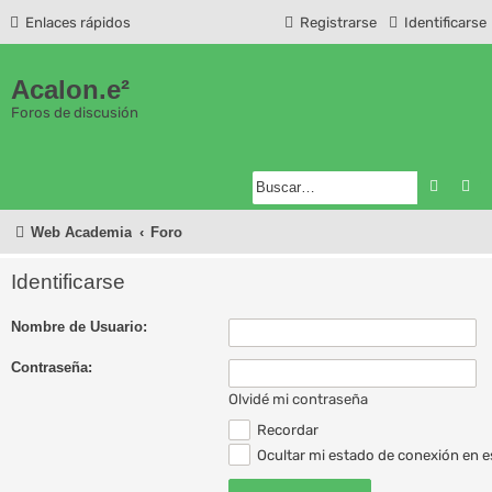
Enlaces rápidos
Registrarse
Identificarse
Acalon.e²
Foros de discusión
Buscar
Bú
Web Academia
Foro
Identificarse
Nombre de Usuario:
Contraseña:
Olvidé mi contraseña
Recordar
Ocultar mi estado de conexión en e