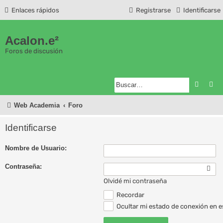
Enlaces rápidos
Registrarse
Identificarse
Acalon.e²
Foros de discusión
Buscar
Bú
Web Academia
Foro
Identificarse
Nombre de Usuario:
Contraseña:
Olvidé mi contraseña
Recordar
Ocultar mi estado de conexión en e