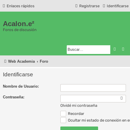
Enlaces rápidos
Registrarse
Identificarse
Acalon.e²
Foros de discusión
Buscar
Bú
Web Academia
Foro
Identificarse
Nombre de Usuario:
Contraseña:
Olvidé mi contraseña
Recordar
Ocultar mi estado de conexión en e