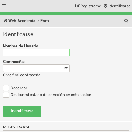
Registrarse
Identificarse
B
Web Academia
Foro
u
Identificarse
s
Nombre de Usuario:
c
a
Contraseña:
r
Olvidé mi contraseña
Recordar
Ocultar mi estado de conexión en esta sesión
REGISTRARSE