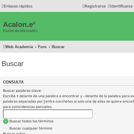
Enlaces rápidos
Registrarse
Identificarse
Acalon.e²
Foros de discusión
Web Academia
Foro
Buscar
Buscar
CONSULTA
Buscar palabras clave:
Escriba
+
delante de una palabra a encontrar y
-
delante de la palabra para exc
palabras separadas por
|
entre corchetes si solo una de ellas se quiere encon
para coincidencias parciales.
Buscar todos los términos
Buscar cualquier término
Buscar autor: