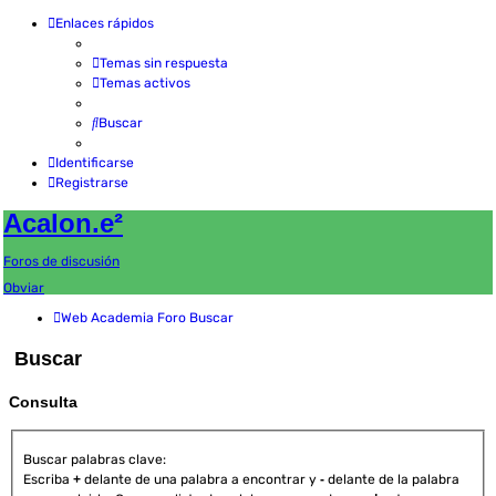
Enlaces rápidos
Temas sin respuesta
Temas activos
Buscar
Identificarse
Registrarse
Acalon.e²
Foros de discusión
Obviar
Web Academia
Foro
Buscar
Buscar
Consulta
Buscar palabras clave:
Escriba
+
delante de una palabra a encontrar y
-
delante de la palabra