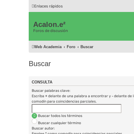
Enlaces rápidos
Acalon.e²
Foros de discusión
Web Academia
Foro
Buscar
Buscar
CONSULTA
Buscar palabras clave:
Escriba
+
delante de una palabra a encontrar y
-
delante de l
comodín para coincidencias parciales.
Buscar todos los términos
Buscar cualquier término
Buscar autor:
Emplee * como comodín para coincidencias parciales.