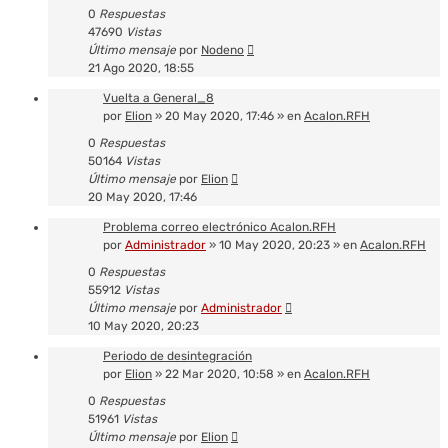
0
Respuestas
47690
Vistas
Último mensaje
por
Nodeno
21 Ago 2020, 18:55
Vuelta a General_8
por
Elion
»
20 May 2020, 17:46
» en
Acalon.RFH
0
Respuestas
50164
Vistas
Último mensaje
por
Elion
20 May 2020, 17:46
Problema correo electrónico Acalon.RFH
por
Administrador
»
10 May 2020, 20:23
» en
Acalon.RFH
0
Respuestas
55912
Vistas
Último mensaje
por
Administrador
10 May 2020, 20:23
Periodo de desintegración
por
Elion
»
22 Mar 2020, 10:58
» en
Acalon.RFH
0
Respuestas
51961
Vistas
Último mensaje
por
Elion