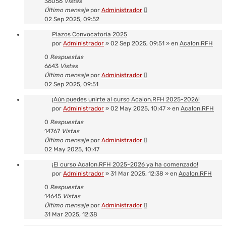
36056
Vistas
Último mensaje
por
Administrador
02 Sep 2025, 09:52
Plazos Convocatoria 2025
por
Administrador
»
02 Sep 2025, 09:51
» en
Acalon.RFH
0
Respuestas
6643
Vistas
Último mensaje
por
Administrador
02 Sep 2025, 09:51
¡Aún puedes unirte al curso Acalon.RFH 2025-2026!
por
Administrador
»
02 May 2025, 10:47
» en
Acalon.RFH
0
Respuestas
14767
Vistas
Último mensaje
por
Administrador
02 May 2025, 10:47
¡El curso Acalon.RFH 2025-2026 ya ha comenzado!
por
Administrador
»
31 Mar 2025, 12:38
» en
Acalon.RFH
0
Respuestas
14645
Vistas
Último mensaje
por
Administrador
31 Mar 2025, 12:38