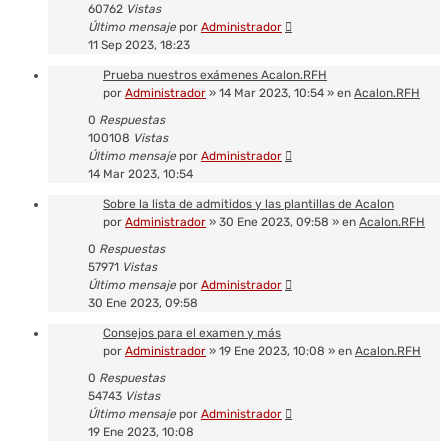
60762
Vistas
Último mensaje
por
Administrador
11 Sep 2023, 18:23
Prueba nuestros exámenes Acalon.RFH
por
Administrador
»
14 Mar 2023, 10:54
» en
Acalon.RFH
0
Respuestas
100108
Vistas
Último mensaje
por
Administrador
14 Mar 2023, 10:54
Sobre la lista de admitidos y las plantillas de Acalon
por
Administrador
»
30 Ene 2023, 09:58
» en
Acalon.RFH
0
Respuestas
57971
Vistas
Último mensaje
por
Administrador
30 Ene 2023, 09:58
Consejos para el examen y más
por
Administrador
»
19 Ene 2023, 10:08
» en
Acalon.RFH
0
Respuestas
54743
Vistas
Último mensaje
por
Administrador
19 Ene 2023, 10:08