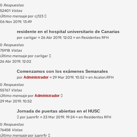
0
Respuestas
52401
Vistas
Último mensaje
por
cj123
06 Nov 2019, 13:49
residente en el hospital universitario de Canarias
por
carligar
»
26 Abr 2019, 12:02
» en
Residentes RFH
0
Respuestas
75918
Vistas
Último mensaje
por
carligar
26 Abr 2019, 12:02
Comenzamos con los exámenes Semanales
por
Administrador
»
29 Mar 2019, 10:52
» en
Acalon.RFH
0
Respuestas
55767
Vistas
Último mensaje
por
Administrador
29 Mar 2019, 10:52
Jornada de puertas abiertas en el HUSC
por
juanrfir
»
23 Mar 2019, 19:24
» en
Residentes RFH
0
Respuestas
76458
Vistas
Último mensaje
por
juanrfir