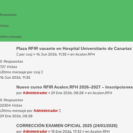
a
a
v
Respuestas
a
n
Vistas
z
a
Último mensaje
d
a
Plaza RFIR vacante en Hospital Universitario de Canarias 
por
cssj
»
16 Jun 2026, 11:35
» en
Acalon.RFH
0
Respuestas
727
Vistas
Último mensaje
por
cssj
16 Jun 2026, 11:35
Nuevo curso RFIR Acalon.RFH 2026–2027 – Inscripciones
por
Administrador
»
29 Ene 2026, 08:28
» en
Acalon.RFH
0
Respuestas
22304
Vistas
Último mensaje
por
Administrador
29 Ene 2026, 08:28
CORRECCIÓN EXAMEN OFICIAL 2025 (24/01/2026)
por
Administrador
»
15 Ene 2026, 17:32
» en
Acalon.RFH