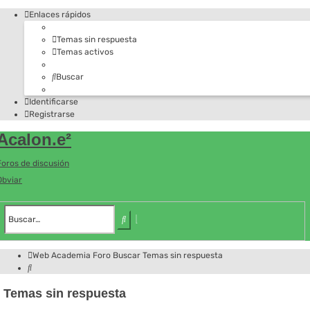
Enlaces rápidos
Temas sin respuesta
Temas activos
Buscar
Identificarse
Registrarse
Acalon.e²
Foros de discusión
Obviar
Búsqueda
avanzada
Buscar
Web Academia
Foro
Buscar
Temas sin respuesta
Buscar
Temas sin respuesta