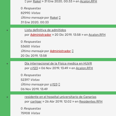
por
Rakel
»
31 Ene 2020, 00:33
» en
Acalon.RFH
0
Respuestas
82990
Vistas
Último mensaje
por
Rakel
31 Ene 2020, 00:33
Lista definitiva de admitidos
por
Administrador
»
20 Dic 2019, 13:58
» en
Acalon.RFH
0
Respuestas
53650
Vistas
Último mensaje
por
Administrador
20 Dic 2019, 13:58
Día internacional de la Física medica en HUVR
por
cj123
»
06 Nov 2019, 13:49
» en
Acalon.RFH
0
Respuestas
52397
Vistas
Último mensaje
por
cj123
06 Nov 2019, 13:49
residente en el hospital universitario de Canarias
por
carligar
»
26 Abr 2019, 12:02
» en
Residentes RFH
0
Respuestas
75908
Vistas