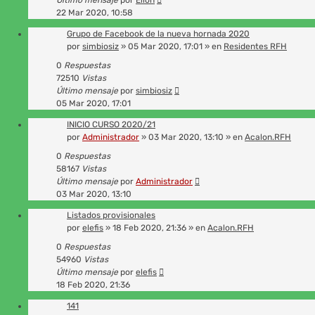
Último mensaje
por
Elion
22 Mar 2020, 10:58
Grupo de Facebook de la nueva hornada 2020
por
simbiosiz
»
05 Mar 2020, 17:01
» en
Residentes RFH
0
Respuestas
72510
Vistas
Último mensaje
por
simbiosiz
05 Mar 2020, 17:01
INICIO CURSO 2020/21
por
Administrador
»
03 Mar 2020, 13:10
» en
Acalon.RFH
0
Respuestas
58167
Vistas
Último mensaje
por
Administrador
03 Mar 2020, 13:10
Listados provisionales
por
elefis
»
18 Feb 2020, 21:36
» en
Acalon.RFH
0
Respuestas
54960
Vistas
Último mensaje
por
elefis
18 Feb 2020, 21:36
141