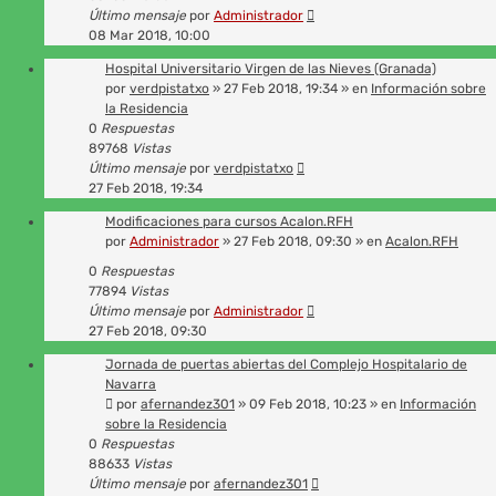
Último mensaje
por
Administrador
08 Mar 2018, 10:00
Hospital Universitario Virgen de las Nieves (Granada)
por
verdpistatxo
»
27 Feb 2018, 19:34
» en
Información sobre
la Residencia
0
Respuestas
89768
Vistas
Último mensaje
por
verdpistatxo
27 Feb 2018, 19:34
Modificaciones para cursos Acalon.RFH
por
Administrador
»
27 Feb 2018, 09:30
» en
Acalon.RFH
0
Respuestas
77894
Vistas
Último mensaje
por
Administrador
27 Feb 2018, 09:30
Jornada de puertas abiertas del Complejo Hospitalario de
Navarra
por
afernandez301
»
09 Feb 2018, 10:23
» en
Información
sobre la Residencia
0
Respuestas
88633
Vistas
Último mensaje
por
afernandez301