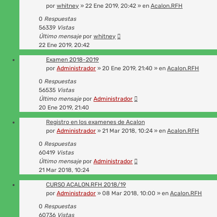
por
whitney
»
22 Ene 2019, 20:42
» en
Acalon.RFH
0
Respuestas
56339
Vistas
Último mensaje
por
whitney
22 Ene 2019, 20:42
Examen 2018-2019
por
Administrador
»
20 Ene 2019, 21:40
» en
Acalon.RFH
0
Respuestas
56535
Vistas
Último mensaje
por
Administrador
20 Ene 2019, 21:40
Registro en los examenes de Acalon
por
Administrador
»
21 Mar 2018, 10:24
» en
Acalon.RFH
0
Respuestas
60419
Vistas
Último mensaje
por
Administrador
21 Mar 2018, 10:24
CURSO ACALON.RFH 2018/19
por
Administrador
»
08 Mar 2018, 10:00
» en
Acalon.RFH
0
Respuestas
60736
Vistas