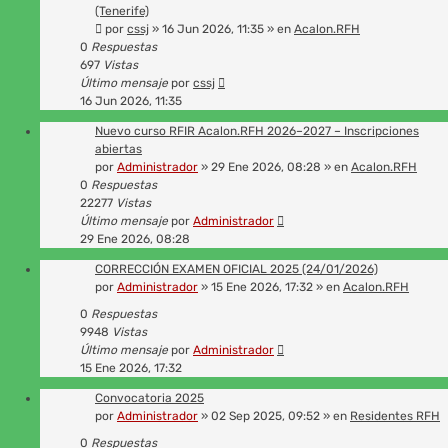
(Tenerife)
por
cssj
»
16 Jun 2026, 11:35
» en
Acalon.RFH
0
Respuestas
697
Vistas
Último mensaje
por
cssj
16 Jun 2026, 11:35
Nuevo curso RFIR Acalon.RFH 2026–2027 – Inscripciones
abiertas
por
Administrador
»
29 Ene 2026, 08:28
» en
Acalon.RFH
0
Respuestas
22277
Vistas
Último mensaje
por
Administrador
29 Ene 2026, 08:28
CORRECCIÓN EXAMEN OFICIAL 2025 (24/01/2026)
por
Administrador
»
15 Ene 2026, 17:32
» en
Acalon.RFH
0
Respuestas
9948
Vistas
Último mensaje
por
Administrador
15 Ene 2026, 17:32
Convocatoria 2025
por
Administrador
»
02 Sep 2025, 09:52
» en
Residentes RFH
0
Respuestas