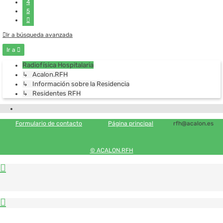
4
5
Siguiente
Ir a búsqueda avanzada
Ir a
Radiofísica Hospitalaria
↳ Acalon.RFH
↳ Información sobre la Residencia
↳ Residentes RFH
Formulario de contacto
Página principal
rfh@acalon.es
© ACALON.RFH