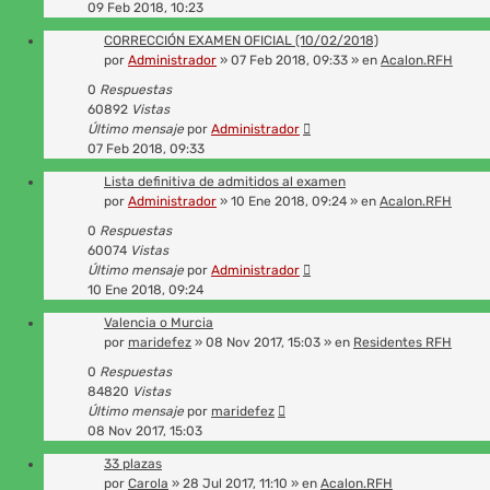
09 Feb 2018, 10:23
CORRECCIÓN EXAMEN OFICIAL (10/02/2018)
por
Administrador
»
07 Feb 2018, 09:33
» en
Acalon.RFH
0
Respuestas
60892
Vistas
Último mensaje
por
Administrador
07 Feb 2018, 09:33
Lista definitiva de admitidos al examen
por
Administrador
»
10 Ene 2018, 09:24
» en
Acalon.RFH
0
Respuestas
60074
Vistas
Último mensaje
por
Administrador
10 Ene 2018, 09:24
Valencia o Murcia
por
maridefez
»
08 Nov 2017, 15:03
» en
Residentes RFH
0
Respuestas
84820
Vistas
Último mensaje
por
maridefez
08 Nov 2017, 15:03
33 plazas
por
Carola
»
28 Jul 2017, 11:10
» en
Acalon.RFH