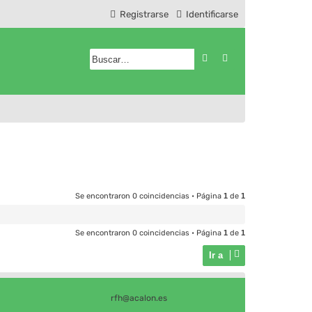
Registrarse
Identificarse
Buscar
Búsqueda avanzad
Se encontraron 0 coincidencias • Página
1
de
1
Se encontraron 0 coincidencias • Página
1
de
1
Ir a
rfh@acalon.es