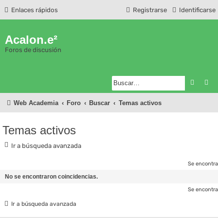
Enlaces rápidos
Registrarse
Identificarse
Acalon.e²
Foros de discusión
Buscar
Bú
Web Academia
Foro
Buscar
Temas activos
Temas activos
Ir a búsqueda avanzada
Se encontra
No se encontraron coincidencias.
Se encontra
Ir a búsqueda avanzada