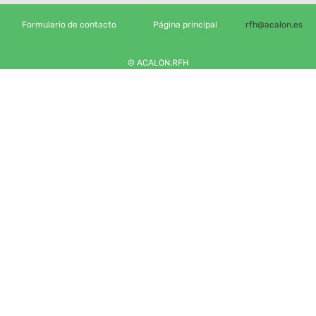
Formulario de contacto
Página principal
rfh@acalon.es
© ACALON.RFH