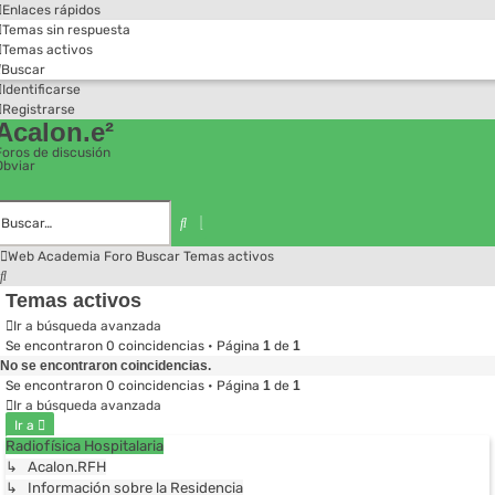
Enlaces rápidos
Temas sin respuesta
Temas activos
Buscar
Identificarse
Registrarse
Acalon.e²
Foros de discusión
Obviar
Búsqueda
avanzada
Buscar
Web Academia
Foro
Buscar
Temas activos
Buscar
Temas activos
Ir a búsqueda avanzada
Se encontraron 0 coincidencias • Página
1
de
1
No se encontraron coincidencias.
Se encontraron 0 coincidencias • Página
1
de
1
Ir a búsqueda avanzada
Ir a
Radiofísica Hospitalaria
↳ Acalon.RFH
↳ Información sobre la Residencia