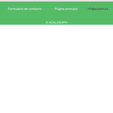
Formulario de contacto
Página principal
rfh@acalon.es
© ACALON.RFH