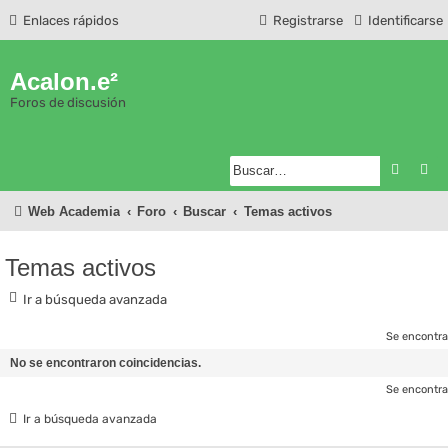
Enlaces rápidos
Registrarse
Identificarse
Acalon.e²
Foros de discusión
Buscar
Bú
Web Academia
Foro
Buscar
Temas activos
Temas activos
Ir a búsqueda avanzada
Se encontra
No se encontraron coincidencias.
Se encontra
Ir a búsqueda avanzada