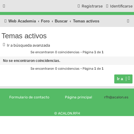
Registrarse
Identificarse
B
Web Academia
Foro
Buscar
Temas activos
u
Temas activos
s
Ir a búsqueda avanzada
c
Se encontraron 0 coincidencias • Página
1
de
1
a
No se encontraron coincidencias.
r
Se encontraron 0 coincidencias • Página
1
de
1
Ir a
Formulario de contacto
Página principal
rfh@acalon.es
© ACALON.RFH