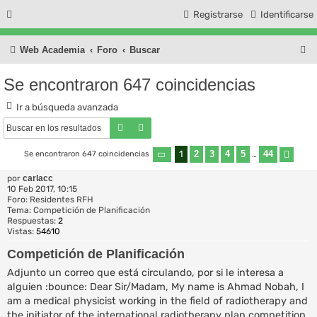
Registrarse
Identificarse
B
Web Academia
Foro
Buscar
u
Se encontraron 647 coincidencias
s
Ir a búsqueda avanzada
c
Buscar
Búsqueda avanzada
a
r
1
2
3
4
5
44
Se encontraron 647 coincidencias
Página
1
de
44
…
Sigu
por
carlacc
10 Feb 2017, 10:15
Foro:
Residentes RFH
Tema:
Competición de Planificación
Respuestas:
2
Vistas:
54610
Competición de Planificación
Adjunto un correo que está circulando, por si le interesa a
alguien :bounce: Dear Sir/Madam, My name is Ahmad Nobah, I
am a medical physicist working in the field of radiotherapy and
the initiator of the international radiotherapy plan competition