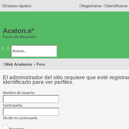
Enlaces rápidos
Registrarse
Identificarse
Acalon.e²
Foros de discusión
Buscar
Búsqueda avanzada
Web Academia
Foro
El administrador del sitio requiere que esté registr
identificado para ver perfiles.
Nombre de Usuario:
Contraseña:
Olvidé mi contraseña
Recordar