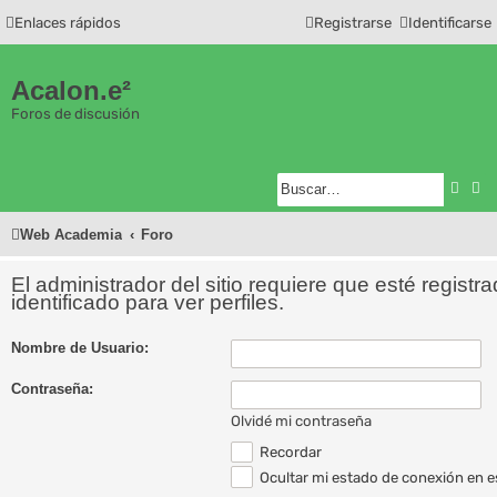
Enlaces rápidos
Registrarse
Identificarse
Acalon.e²
Foros de discusión
Busc
Bú
Web Academia
Foro
El administrador del sitio requiere que esté registr
identificado para ver perfiles.
Nombre de Usuario:
Contraseña:
Olvidé mi contraseña
Recordar
Ocultar mi estado de conexión en e