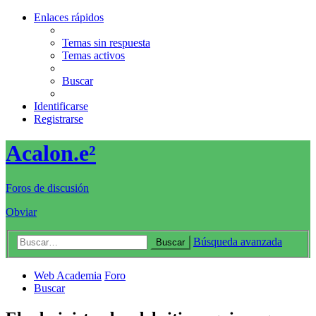
Enlaces rápidos
Temas sin respuesta
Temas activos
Buscar
Identificarse
Registrarse
Acalon.e²
Foros de discusión
Obviar
Búsqueda avanzada
Buscar
Web Academia
Foro
Buscar