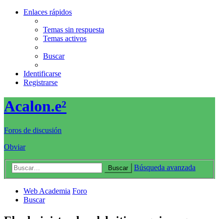
Enlaces rápidos
Temas sin respuesta
Temas activos
Buscar
Identificarse
Registrarse
Acalon.e²
Foros de discusión
Obviar
Búsqueda avanzada
Buscar
Web Academia
Foro
Buscar