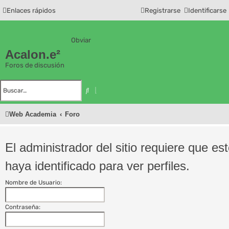
Enlaces rápidos
Registrarse
Identificarse
Obviar
Acalon.e²
Foros de discusión
B
ú
B
s
u
q
s
u
c
e
Web Academia
Foro
a
d
r
a
a
v
a
El administrador del sitio requiere que es
n
z
a
haya identificado para ver perfiles.
d
a
Nombre de Usuario:
Contraseña: