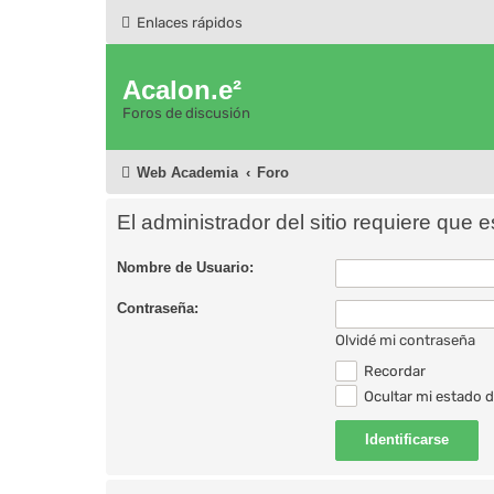
Enlaces rápidos
Acalon.e²
Foros de discusión
Web Academia
Foro
El administrador del sitio requiere que e
Nombre de Usuario:
Contraseña:
Olvidé mi contraseña
Recordar
Ocultar mi estado d