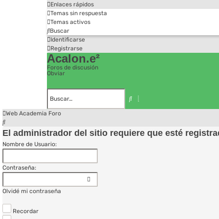
Enlaces rápidos
Temas sin respuesta
Temas activos
Buscar
Identificarse
Registrarse
Acalon.e²
Foros de discusión
Obviar
Búsqueda
avanzada
Buscar
Web Academia
Foro
Buscar
El administrador del sitio requiere que esté registra
Nombre de Usuario:
Contraseña:
Olvidé mi contraseña
Recordar