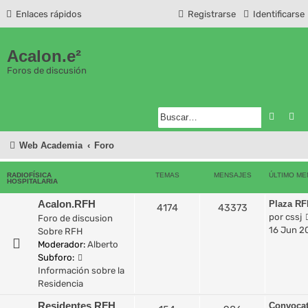
Enlaces rápidos
Registrarse
Identificarse
Acalon.e²
Foros de discusión
Buscar
Bú
Web Academia
Foro
RADIOFÍSICA
TEMAS
MENSAJES
ÚLTIMO ME
HOSPITALARIA
Acalon.RFH
Plaza RF
4174
43373
por
cssj
Foro de discusion
16 Jun 20
Sobre RFH
Moderador:
Alberto
Subforo:
Información sobre la
Residencia
Residentes RFH
Convocat