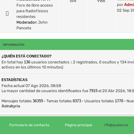
154
986
por
Admi
Foro de libre acceso
02 Sep 2
para Radiofísicos
residentes
Moderador:
John
Panceta
INFORMACIÓN
¿QUIÉN ESTÁ CONECTADO?
En total hay
136
usuarios conectados :: 2 registrados, 0 ocultos y 134 in
activos en los últimos 10 minutos)
ESTADÍSTICAS
Fecha actual 07 Ago 2026, 08:58
La mayor cantidad de usuarios identificados fue
7915
el 20 Abr 2026, 18:
Mensajes totales
36355
• Temas totales
8373
• Usuarios totales
1770
• Nue
Astrakyria
Formulario de contacto
Página principal
rfh@acalon.es