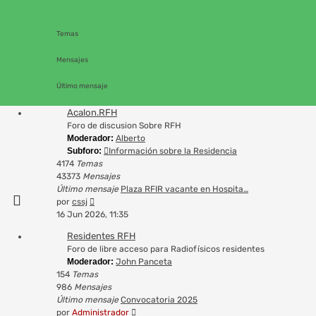
Temas
Mensajes
Último mensaje
Acalon.RFH
Foro de discusion Sobre RFH
Moderador:
Alberto
Subforo:
Información sobre la Residencia
4174
Temas
43373
Mensajes
Último mensaje
Plaza RFIR vacante en Hospita…
Ver
por
cssj
último
16 Jun 2026, 11:35
mensaje
Residentes RFH
Foro de libre acceso para Radiofísicos residentes
Moderador:
John Panceta
154
Temas
986
Mensajes
Último mensaje
Convocatoria 2025
Ver
por
Administrador