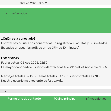
último
02 Sep 2025, 09:52
mensaje
Información
¿Quién está conectado?
En total hay
59
usuarios conectados :: 1 registrado, 0 ocultos y 58 invitados
(basados en usuarios activos en los últimos 10 minutos)
Estadísticas
Fecha actual 06 Ago 2026, 22:30
La mayor cantidad de usuarios identificados fue
7915
el 20 Abr 2026, 18:55
Mensajes totales
36355
• Temas totales
8373
• Usuarios totales
1770
•
Nuestro usuario más reciente es
Astrakyria
Formulario de contacto
Página principal
rfh@acalon.es