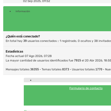
último
02 Sep 2025, 09:52
mensaje
Información
¿Quién está conectado?
En total hay
39
usuarios conectados :: 1 registrado, 0 ocultos y 38 invitado
Estadísticas
Fecha actual 07 Ago 2026, 07:28
La mayor cantidad de usuarios identificados fue
7915
el 20 Abr 2026, 18:5
Mensajes totales
36355
• Temas totales
8373
• Usuarios totales
1770
• Nue
Formulario de contacto