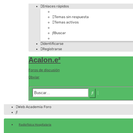
Enlaces rápidos
Temas sin respuesta
Temas activos
Buscar
Identificarse
Registrarse
Acalon.e²
Foros de discusión
Obviar
Búsqueda
Buscar
avanzada
Web Academia
Foro
Buscar
Radiofísica Hospitalaria