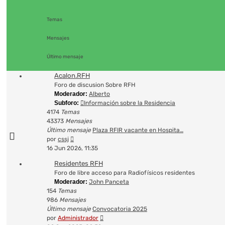
Temas
Mensajes
Último mensaje
Acalon.RFH
Foro de discusion Sobre RFH
Moderador:
Alberto
Subforo:
Información sobre la Residencia
4174
Temas
43373
Mensajes
Último mensaje
Plaza RFIR vacante en Hospita…
Ver
por
cssj
último
16 Jun 2026, 11:35
mensaje
Residentes RFH
Foro de libre acceso para Radiofísicos residentes
Moderador:
John Panceta
154
Temas
986
Mensajes
Último mensaje
Convocatoria 2025
Ver
por
Administrador