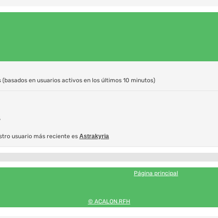
s (basados en usuarios activos en los últimos 10 minutos)
5
stro usuario más reciente es
Astrakyria
Página principal
© ACALON.RFH