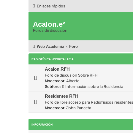
Enlaces rápidos
Acalon.e²
Foros de discusión
Web Academia
Foro
RADIOFÍSICA HOSPITALARIA
Acalon.RFH
Foro de discusion Sobre RFH
Moderador:
Alberto
Subforo:
Información sobre la Residencia
Residentes RFH
Foro de libre acceso para Radiofísicos residente
Moderador:
John Panceta
INFORMACIÓN