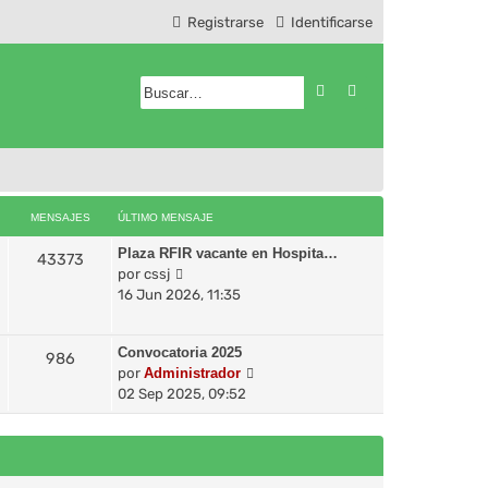
Registrarse
Identificarse
Buscar
Búsqueda avanzad
MENSAJES
ÚLTIMO MENSAJE
Plaza RFIR vacante en Hospita…
43373
V
por
cssj
e
16 Jun 2026, 11:35
r
ú
Convocatoria 2025
l
986
V
por
Administrador
t
e
02 Sep 2025, 09:52
i
r
m
ú
o
l
m
t
e