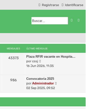
Registrarse
Identificarse
Buscar
Búsqueda avanzad
MENSAJES
ÚLTIMO MENSAJE
Plaza RFIR vacante en Hospita…
43373
V
por
cssj
e
16 Jun 2026, 11:35
r
ú
Convocatoria 2025
l
986
V
por
Administrador
t
e
02 Sep 2025, 09:52
i
r
m
ú
o
l
m
t
e