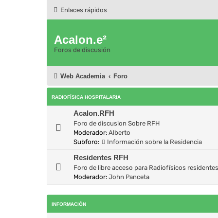
Enlaces rápidos
Acalon.e²
Foros de discusión
Web Academia
Foro
RADIOFÍSICA HOSPITALARIA
Acalon.RFH
Foro de discusion Sobre RFH
Moderador:
Alberto
Subforo:
Información sobre la Residencia
Residentes RFH
Foro de libre acceso para Radiofísicos residente
Moderador:
John Panceta
INFORMACIÓN