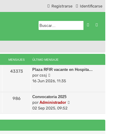
Registrarse
Identificarse
Buscar
Búsqueda avanzad
MENSAJES
ÚLTIMO MENSAJE
Plaza RFIR vacante en Hospita…
43373
V
por
cssj
e
16 Jun 2026, 11:35
r
ú
Convocatoria 2025
l
986
V
por
Administrador
t
e
02 Sep 2025, 09:52
i
r
m
ú
o
l
m
t
e