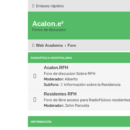
Enlaces rápidos
Acalon.e²
Foros de discusión
Web Academia
Foro
RADIOFÍSICA HOSPITALARIA
Acalon.RFH
Foro de discusion Sobre RFH
Moderador:
Alberto
Subforo:
Información sobre la Residencia
Residentes RFH
Foro de libre acceso para Radiofísicos residente
Moderador:
John Panceta
INFORMACIÓN