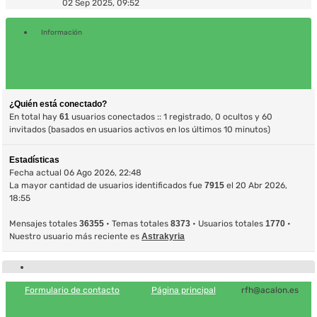
último
02 Sep 2025, 09:52
mensaje
Información
¿Quién está conectado?
En total hay
61
usuarios conectados :: 1 registrado, 0 ocultos y 60
invitados (basados en usuarios activos en los últimos 10 minutos)
Estadísticas
Fecha actual 06 Ago 2026, 22:48
La mayor cantidad de usuarios identificados fue
7915
el 20 Abr 2026,
18:55
Mensajes totales
36355
• Temas totales
8373
• Usuarios totales
1770
•
Nuestro usuario más reciente es
Astrakyria
Formulario de contacto
Página principal
rfh@acalon.es