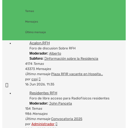
Temas
Mensajes
Último mensaje
Acalon.RFH
Foro de discusion Sobre RFH
Moderador:
Alberto
Subforo:
Información sobre la Residencia
4174
Temas
43373
Mensajes
Último mensaje
Plaza RFIR vacante en Hospita…
Ver
por
cssj
último
16 Jun 2026, 11:35
mensaje
Residentes RFH
Foro de libre acceso para Radiofísicos residentes
Moderador:
John Panceta
154
Temas
986
Mensajes
Último mensaje
Convocatoria 2025
Ver
por
Administrador