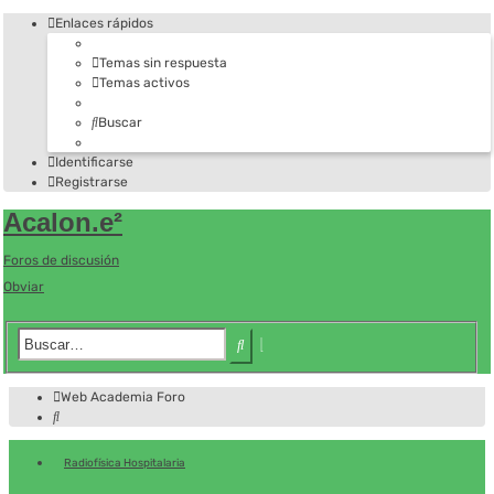
Enlaces rápidos
Temas sin respuesta
Temas activos
Buscar
Identificarse
Registrarse
Acalon.e²
Foros de discusión
Obviar
Búsqueda
Buscar
avanzada
Web Academia
Foro
Buscar
Radiofísica Hospitalaria